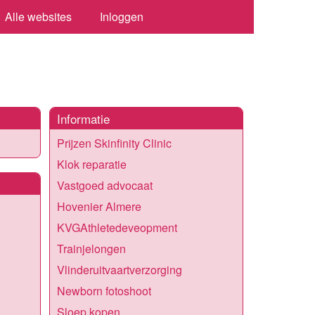
Alle websites
Inloggen
Informatie
Prijzen Skinfinity Clinic
Klok reparatie
Vastgoed advocaat
Hovenier Almere
KVGAthletedeveopment
Trainjelongen
Vlinderuitvaartverzorging
Newborn fotoshoot
Sloep kopen