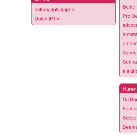
Beste 
hakuna iptv kopen
Pro D
Dutch IPTV
advoca
amers
prode
Asbes
Surin
elektr
Huren
DJ Bo
Feeli
Sdcve
Beame