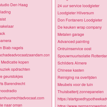
studio Den Haag
24 uur service loodgieter
lading
Loodgieter Hilversum
sist
Don Fontanero Loodgieter
makelaar
De keuken wrap company
ack
Metalen garage
amera
Advanced painting
jn Biab nagels
Ontruimservice oost
lschadeadvocaatzaandam.com
Spouwmuurisolatie Rotterda
 Medicatie kopen
Schilders Almere
uziek opdrachten
Chinese kasten
e geurstokjes
Reiniging na overlijden
ts Barendrecht
Meubels voor de tuin
noodradio
Thuisbatterij zonnepanelen
amhuurrechtadvocaat.com
https://startgoedhypotheekadv
ie naar oman
https://www.germazonwering.