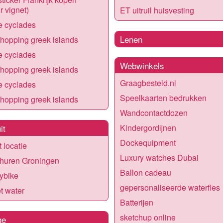
ir vignet)
ET uitruil huisvesting
e cyclades
Lenen
 hopping greek islands
e cyclades
Webwinkels
 hopping greek islands
Graagbesteld.nl
e cyclades
Speelkaarten bedrukken
 hopping greek islands
Wandcontactdozen
it
Kindergordijnen
Dockequipment
t locatie
Luxury watches Dubai
 huren Groningen
Ballon cadeau
ybike
gepersonaliseerde waterfles
t water
Batterijen
sketchup online
ge