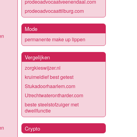
prodeoadvocaatveenendaal.com
prodeoadvocaattilburg.com
Mode
en
permanente make up lippen
Vergelijken
zorgkieswijzer.nl
kruimeldief best getest
Stukadoorhaarlem.com
Utrechtwaterontharder.com
beste steelstofzuiger met
dweilfunctie
en
Crypto