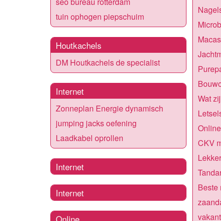
seo bureau rotterdam
Nagel
tuin ophogen piepschuim
Microb
Macas
Houtkachels
Jacht
DM Houtkachels de specialist
Purep
Bouwc
Internet
Wat zi
Zonneplan Energie dynamisch
Letse
jumping jacks oefening
Online
Laadkabel oprollen
CKV m
Lekker
Internet
Tandar
Beste 
Internet
zaand
vakant
Online