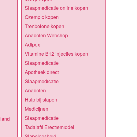
Slaapmedicatie online kopen
Ozempic kopen
Trenbolone kopen
Anabolen Webshop
Adipex
Vitamine B12 injecties kopen
Slaapmedicatie
Apotheek direct
Slaapmedicatie
Anabolen
Hulp bij slapen
Medicijnen
Slaapmedicatie
rland
Tadalafil Erectiemiddel
Slapeloosheid