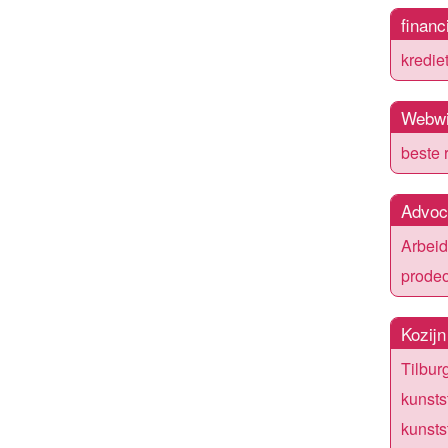
financ
kredie
Webwi
beste 
Advoc
Arbeid
prodeo
Kozijn
Tilbur
kunsts
kunsts