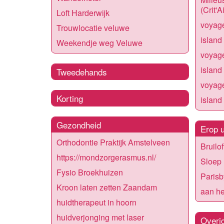
(Crit'A
Loft Harderwijk
voyag
Trouwlocatie veluwe
island
Weekendje weg Veluwe
voyag
island
Tweedehands
voyag
Korting
island
Gezondheid
Erop u
Orthodontie Praktijk Amstelveen
Bruilof
https://mondzorgerasmus.nl/
Sloep
Fysio Broekhuizen
Parisb
Kroon laten zetten Zaandam
aan he
huidtherapeut in hoorn
huidverjonging met laser
Overi