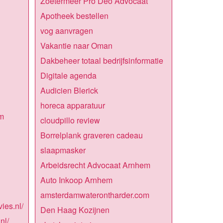
Zoetermeer Pro Deo Advocaat
Apotheek bestellen
vog aanvragen
Vakantie naar Oman
Dakbeheer totaal bedrijfsinformatie
Digitale agenda
Audicien Blerick
horeca apparatuur
m
cloudpillo review
Borrelplank graveren cadeau
slaapmasker
Arbeidsrecht Advocaat Arnhem
Auto Inkoop Arnhem
amsterdamwaterontharder.com
ies.nl/
Den Haag Kozijnen
nl/