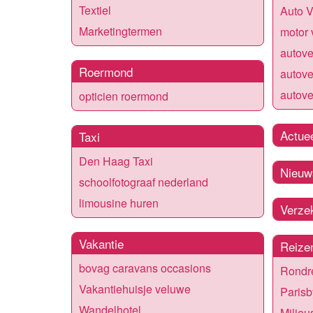
Textiel
Auto 
Marketingtermen
motor 
autove
Roermond
autov
autove
opticien roermond
Actue
Taxi
Den Haag Taxi
Nieuw
schoolfotograaf nederland
limousine huren
Verze
Vakantie
Reize
bovag caravans occasions
Rondr
Vakantiehuisje veluwe
Parisb
Wandelhotel
Milieu