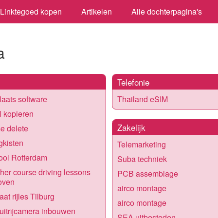
Linktegoed kopen
Artikelen
Alle dochterpagina's
a
Telefonie
aats software
Thailand eSIM
l kopieren
Zakelijk
e delete
gkisten
Telemarketing
ool Rotterdam
Suba techniek
her course driving lessons
PCB assemblage
oven
airco montage
at rijles Tilburg
airco montage
uitrijcamera inbouwen
SEA uitbesteden