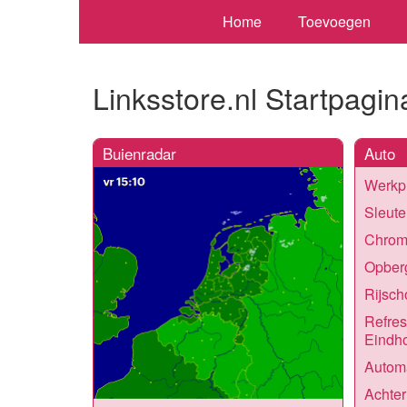
Home
Toevoegen
Linksstore.nl Startpagin
Buienradar
Auto
Werkpl
Sleute
Chrom
Opber
Rijsch
Refres
Eindh
Automa
Achter