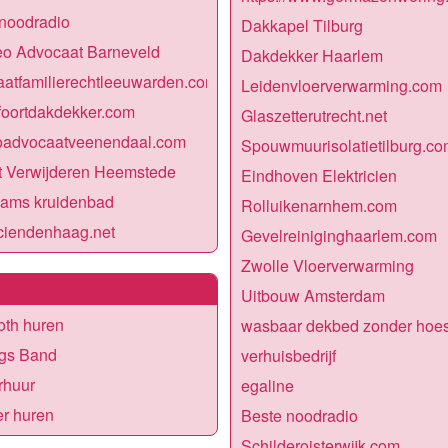
noodradio
Dakkapel Tilburg
eo Advocaat Barneveld
Dakdekker Haarlem
atfamilierechtleeuwarden.com
Leidenvloerverwarming.com
foortdakdekker.com
Glaszetterutrecht.net
oadvocaatveenendaal.com
Spouwmuurisolatietilburg.co
t Verwijderen Heemstede
Eindhoven Elektricien
aams kruidenbad
Rolluikenarnhem.com
iciendenhaag.net
Gevelreiniginghaarlem.com
Zwolle Vloerverwarming
Uitbouw Amsterdam
oth huren
wasbaar dekbed zonder hoe
ngs Band
verhuisbedrijf
rhuur
egaline
r huren
Beste noodradio
Schilderoisterwijk.com