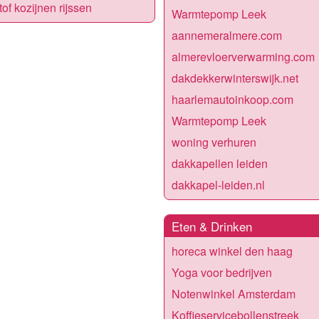
tof kozijnen rijssen
Warmtepomp Leek
aannemeralmere.com
almerevloerverwarming.com
dakdekkerwinterswijk.net
haarlemautoinkoop.com
Warmtepomp Leek
woning verhuren
dakkapellen leiden
dakkapel-leiden.nl
Eten & Drinken
horeca winkel den haag
Yoga voor bedrijven
Notenwinkel Amsterdam
Koffieservicebollenstreek