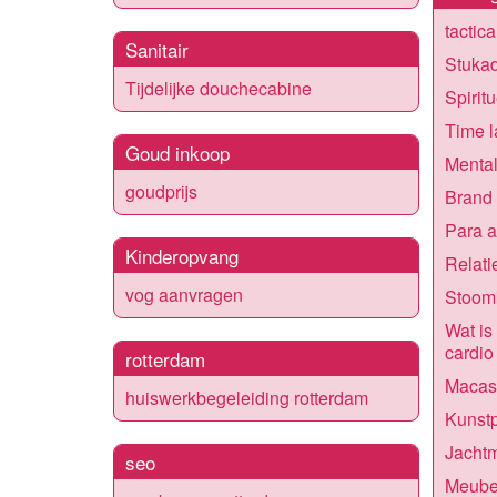
tactic
Sanitair
Stukad
Tijdelijke douchecabine
Spirit
Time 
Goud inkoop
Menta
goudprijs
Brand
Para a
Kinderopvang
Relati
vog aanvragen
Stoomk
Wat is 
cardio
rotterdam
Macas
huiswerkbegeleiding rotterdam
Kunst
Jachtm
seo
Meubel