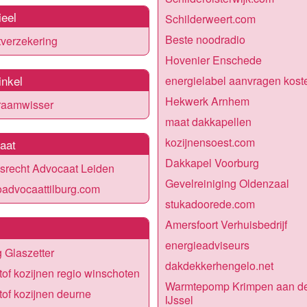
ieel
Schilderweert.com
Beste noodradio
tverzekering
Hovenier Enschede
nkel
energielabel aanvragen kost
Hekwerk Arnhem
raamwisser
maat dakkapellen
kozijnensoest.com
aat
Dakkapel Voorburg
srecht Advocaat Leiden
Gevelreiniging Oldenzaal
advocaattilburg.com
stukadoorede.com
Amersfoort Verhuisbedrijf
energieadviseurs
g Glaszetter
dakdekkerhengelo.net
tof kozijnen regio winschoten
Warmtepomp Krimpen aan d
tof kozijnen deurne
IJssel