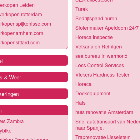
Verkopen Leiden
Turak
verkopen rotterdam
Bedrijfspand huren
rkopenspijkenisse.com
Slotenmaker Apeldoorn 24/7
erkopenarnhem.com
Horeca Inspectie
rkopensittard.com
Vetkanalen Reinigen
sea bureau in warmond
el
Loss Control Services
Vickers Hardness Tester
s & Weer
Horeca
keringen
Dockequipment
Hats
n
huis renovatie Amsterdam
eis Zambia
Snel autotransport van Nede
naar Spanje.
ybike
Traprenovatie IJsselstein
sticker Frankrijk kopen