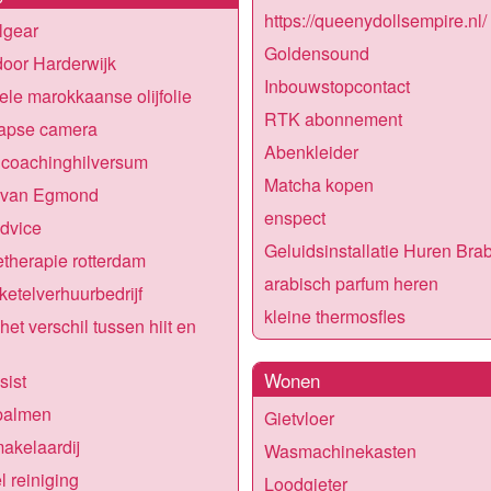
https://queenydollsempire.nl/
algear
Goldensound
oor Harderwijk
Inbouwstopcontact
uele marokkaanse olijfolie
RTK abonnement
lapse camera
Abenkleider
lcoachinghilversum
Matcha kopen
 van Egmond
enspect
dvice
Geluidsinstallatie Huren Bra
etherapie rotterdam
arabisch parfum heren
etelverhuurbedrijf
kleine thermosfles
het verschil tussen hiit en
Wonen
sist
palmen
Gietvloer
akelaardij
Wasmachinekasten
 reiniging
Loodgieter