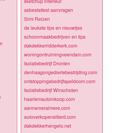
sketchup interieur
asbestattest aanvragen
Simi Reizen
de leukste tips en nieuwtjes
schoonmaakbedrijven en tips
m
dakdekkerridderkerk.com
woningontruimingveendam.com
Isolatiebedrijf Dronten
denhaagongediertebestrijding.com
ontstoppingsbedrijfapeldoorn.com
Isolatiebedrijf Winschoten
s
haarlemautoinkoop.com
aannemeralmere.com
autoverkopensittard.com
dakdekkerhengelo.net